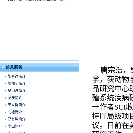
信息服务
唐宗浩，男
张春祥简介
学，获动物
周翔宇简介
品研究中心
吴剑波简介
殖系统疾病
罗茂简介
王立群简介
一作者SCI
刘艳简介
持厅局级项
郑有坤简介
议。目前在
李田简介