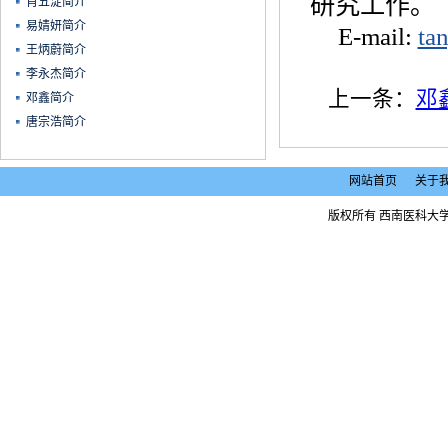
研究工作。
肖五淀简介
​易婧妍简介
E-mail:
ta
王炳蔚简介
李永杰简介
上一条：
邓
邓鑫简介
唐宗浩简介
网站首页
关于
版权所有 西南医科大学 Copyrig